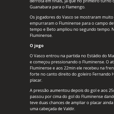
derrota em finais, já que no primeiro turn
Guanabara para o Flamengo.
Os jogadores do Vasco se mostraram muito m
empurraram o Fluminense para o campo defes
tempo e Beto ampliou no segundo tempo. No f
Fluminense.
O jogo
O Vasco entrou na partida no Estádio do M
e começou pressionando o Fluminense. O ata
Fluminense e aos 22min ele recebeu na fren
forte no canto direito do goleiro Fernando 
placar.
A pressão aumentou depois do gol e aos 25m
passou por cima do gol do Fluminense dand
teve duas chances de ampliar o placar aind
uma cabeçada de Valdir.