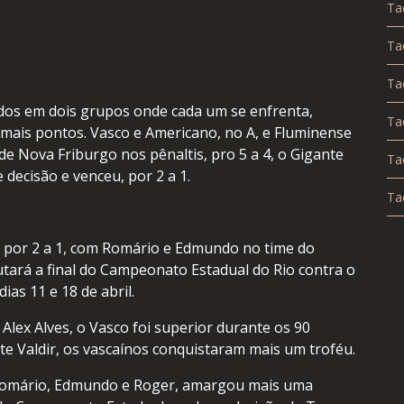
Ta
Ta
Ta
idos em dois grupos onde cada um se enfrenta,
Ta
 mais pontos. Vasco e Americano, no A, e Fluminense
de Nova Friburgo nos pênaltis, pro 5 a 4, o Gigante
Ta
decisão e venceu, por 2 a 1.
Ta
e por 2 a 1, com Romário e Edmundo no time do
utará a final do Campeonato Estadual do Rio contra o
ias 11 e 18 de abril.
ex Alves, o Vasco foi superior durante os 90
e Valdir, os vascaínos conquistaram mais um troféu.
Romário, Edmundo e Roger, amargou mais uma