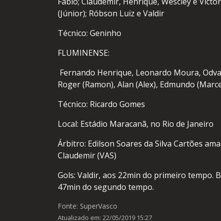
Fábio; Claudemir, Henrique, Wescley e Victo
(Júnior); Róbson Luiz e Valdir
Técnico: Geninho
FLUMINENSE:
Fernando Henrique, Leonardo Moura, Odvan,
Roger (Ramon), Alan (Alex), Edmundo (Marce
Técnico: Ricardo Gomes
Local: Estádio Maracanã, no Rio de Janeiro
Árbitro: Edilson Soares da Silva Cartões am
Claudemir (VAS)
Gols: Valdir, aos 22min do primeiro tempo.
47min do segundo tempo.
Fonte: SuperVasco
Atualizado em: 22/05/2019 15:27