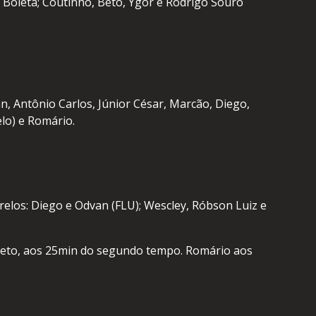
r Boleta; Coutinho, Beto, Ygor e Rodrigo Souro
 Antônio Carlos, Júnior César, Marcão, Diego,
lo) e Romário.
arelos: Diego e Odvan (FLU); Wescley, Róbson Luiz e
 Beto, aos 25min do segundo tempo. Romário aos