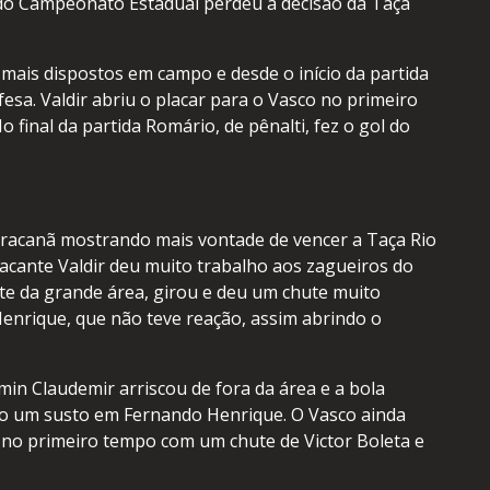
o do Campeonato Estadual perdeu a decisão da Taça
ais dispostos em campo e desde o início da partida
a. Valdir abriu o placar para o Vasco no primeiro
inal da partida Romário, de pênalti, fez o gol do
aracanã mostrando mais vontade de vencer a Taça Rio
cante Valdir deu muito trabalho aos zagueiros do
te da grande área, girou e deu um chute muito
Henrique, que não teve reação, assim abrindo o
in Claudemir arriscou de fora da área e a bola
o um susto em Fernando Henrique. O Vasco ainda
a no primeiro tempo com um chute de Victor Boleta e