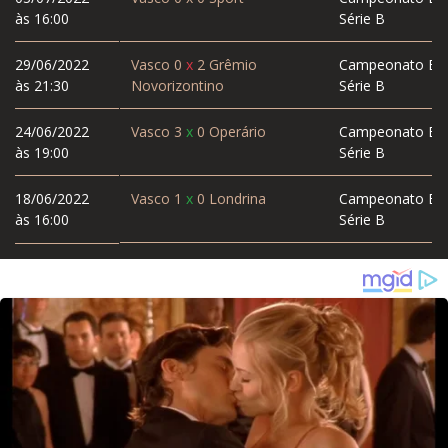
às 16:00
Série B
29/06/2022
Vasco
0
x
2
Grêmio
Campeonato Bras
às 21:30
Novorizontino
Série B
24/06/2022
Vasco
3
x
0
Operário
Campeonato Bras
às 19:00
Série B
18/06/2022
Vasco
1
x
0
Londrina
Campeonato Bras
às 16:00
Série B