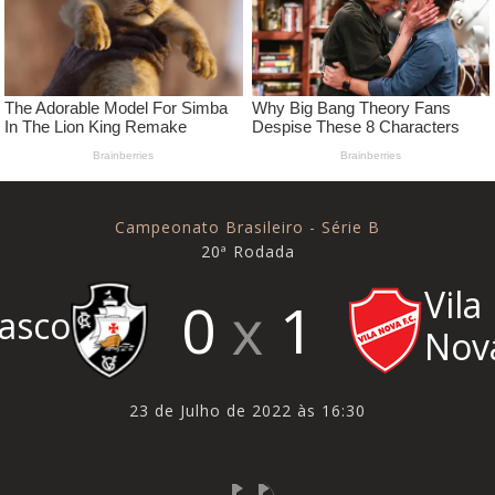
Campeonato Brasileiro - Série B
20ª Rodada
Vila
0
1
asco
Nov
23 de Julho de 2022 às 16:30