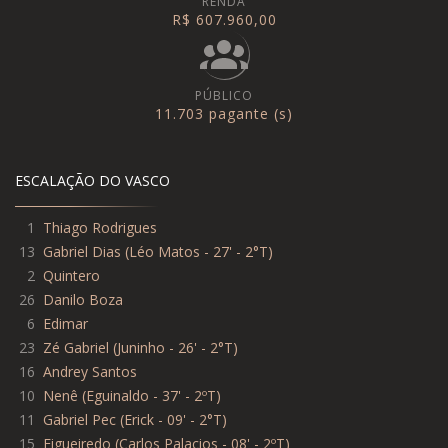
RENDA
R$ 607.960,00
PÚBLICO
11.703 pagante (s)
ESCALAÇÃO DO VASCO
1
Thiago Rodrigues
13
Gabriel Dias
(
Léo Matos - 27' - 2°T
)
2
Quintero
26
Danilo Boza
6
Edimar
23
Zé Gabriel
(
Juninho - 26' - 2°T
)
16
Andrey Santos
10
Nenê
(
Eguinaldo - 37' - 2ºT
)
11
Gabriel Pec
(
Erick - 09' - 2°T
)
15
Figueiredo
(
Carlos Palacios - 08' - 2ºT
)