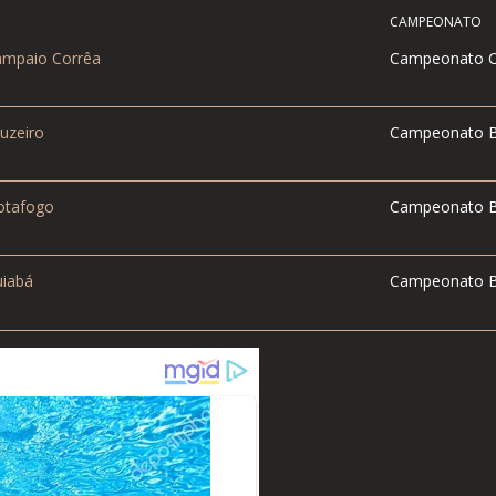
CAMPEONATO
mpaio Corrêa
Campeonato C
uzeiro
Campeonato Bra
tafogo
Campeonato Bra
iabá
Campeonato Bra