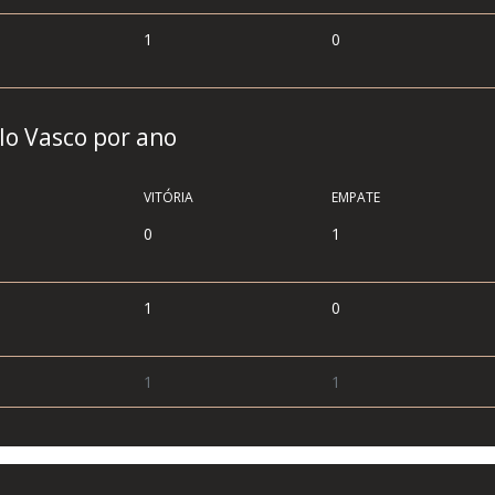
1
0
elo Vasco por ano
VITÓRIA
EMPATE
0
1
1
0
1
1