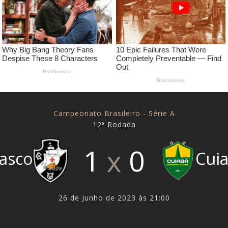
Campeonato Brasileiro - Série A
12ª Rodada
1
0
asco
Cui
26 de Junho de 2023 às 21:00