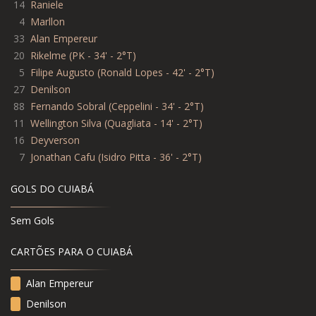
14
Raniele
4
Marllon
33
Alan Empereur
20
Rikelme (PK - 34' - 2°T)
5
Filipe Augusto (Ronald Lopes - 42' - 2°T)
27
Denilson
88
Fernando Sobral (Ceppelini - 34' - 2°T)
11
Wellington Silva (Quagliata - 14' - 2°T)
16
Deyverson
7
Jonathan Cafu (Isidro Pitta - 36' - 2°T)
GOLS DO CUIABÁ
Sem Gols
CARTÕES PARA O CUIABÁ
Alan Empereur
Denilson