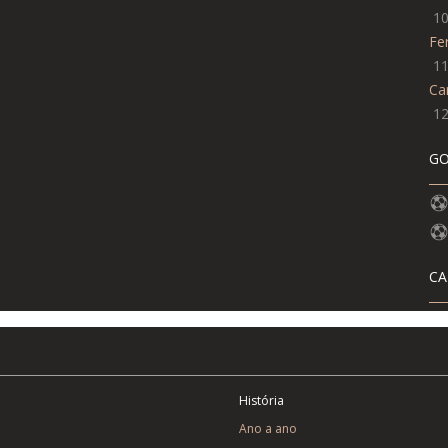
1
Fe
1
Ca
1
GO
CA
História
Ano a ano