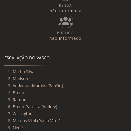
RENDA
não informada
PÚBLICO
não informado
ESCALAÇÃO DO VASCO
1
Martín Silva
2
Madson
3
Anderson Martins
(
Paulão
)
4
Breno
5
Ramon
6
Bruno Paulista
(
Andrey
)
7
Wellington
8
Mateus Vital
(
Paulo Vitor
)
9
Nenê