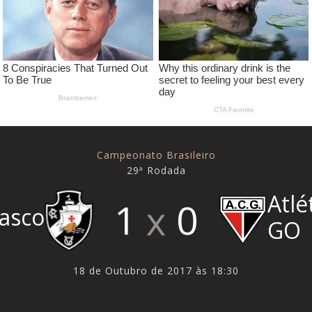
Campeonato Brasileiro
29ª Rodada
Atlé
1
0
asco
GO
18 de Outubro de 2017 às 18:30