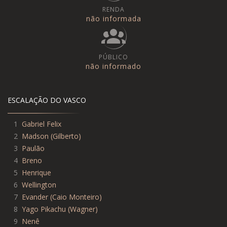
RENDA
não informada
PÚBLICO
não informado
ESCALAÇÃO DO VASCO
1
Gabriel Felix
2
Madson
(
Gilberto
)
3
Paulão
4
Breno
5
Henrique
6
Wellington
7
Evander
(
Caio Monteiro
)
8
Yago Pikachu
(
Wagner
)
9
Nenê