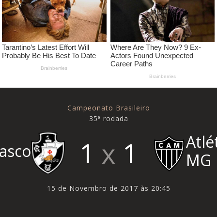
Campeonato Brasileiro
35ª rodada
Atlé
1
1
asco
MG
15 de Novembro de 2017 às 20:45