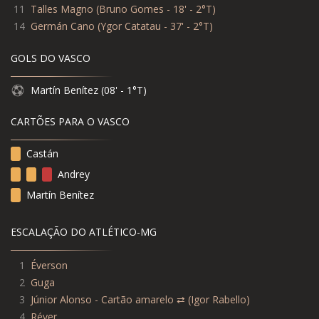
11
Talles Magno
(
Bruno Gomes - 18' - 2°T
)
14
Germán Cano
(
Ygor Catatau - 37' - 2°T
)
GOLS DO VASCO
Martín Benítez (08' - 1°T)
CARTÕES PARA O VASCO
Castán
Andrey
Martín Benítez
ESCALAÇÃO DO ATLÉTICO-MG
1
Éverson
2
Guga
3
Júnior Alonso - Cartão amarelo ⇄ (Igor Rabello)
4
Réver