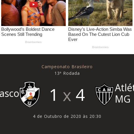
Campeonato Brasileiro
13ª Rodada
Atlé
1
4
asco
MG
4 de Outubro de 2020 às 20:30