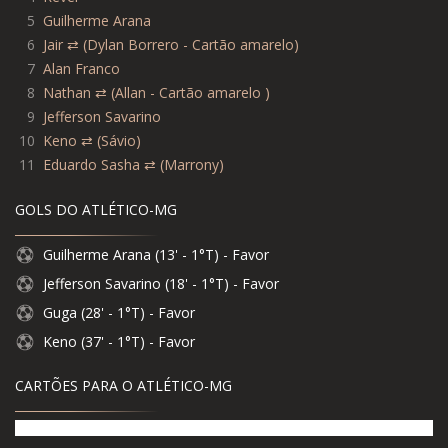
5
Guilherme Arana
6
Jair ⇄ (Dylan Borrero - Cartão amarelo)
7
Alan Franco
8
Nathan ⇄ (Allan - Cartão amarelo )
9
Jefferson Savarino
10
Keno ⇄ (Sávio)
11
Eduardo Sasha ⇄ (Marrony)
GOLS DO ATLÉTICO-MG
Guilherme Arana (13' - 1°T) - Favor
Jefferson Savarino (18' - 1°T) - Favor
Guga (28' - 1°T) - Favor
Keno (37' - 1°T) - Favor
CARTÕES PARA O ATLÉTICO-MG