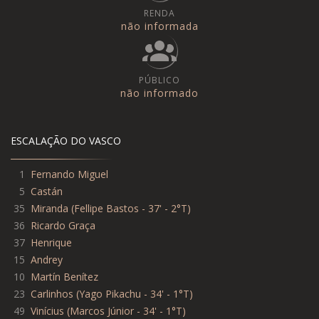
RENDA
não informada
PÚBLICO
não informado
ESCALAÇÃO DO VASCO
1
Fernando Miguel
5
Castán
35
Miranda
(
Fellipe Bastos - 37' - 2°T
)
36
Ricardo Graça
37
Henrique
15
Andrey
10
Martín Benítez
23
Carlinhos
(
Yago Pikachu - 34' - 1°T
)
49
Vinícius
(
Marcos Júnior - 34' - 1°T
)