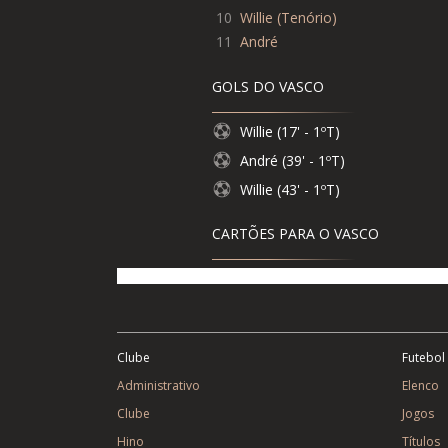
10
Willie
(
Tenório
)
11
André
GOLS DO VASCO
Willie (17' - 1ºT)
André (39' - 1ºT)
Willie (43' - 1ºT)
CARTÕES PARA O VASCO
Clube
Futebol
Administrativo
Elenco
Clube
Jogos
Hino
Títulos