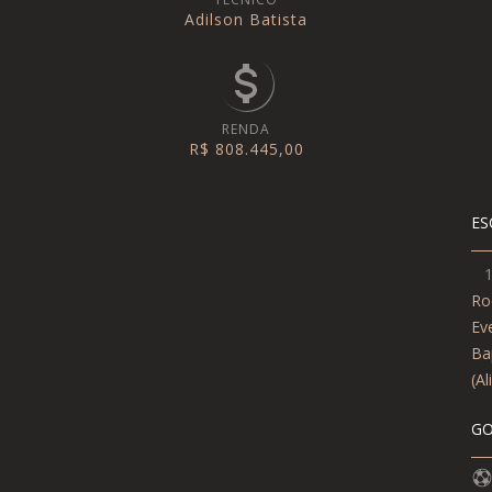
Adilson Batista
RENDA
R$ 808.445,00
ES
Ro
Ev
Bap
(Al
GO