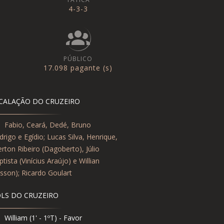
4-3-3
PÚBLICO
17.098 pagante (s)
CALAÇÃO DO CRUZEIRO
1
Fabio, Ceará, Dedé, Bruno
drigo e Egídio; Lucas Silva, Henrique,
erton Ribeiro (Dagoberto), Júlio
tista (Vinícius Araújo) e Willian
isson); Ricardo Goulart
LS DO CRUZEIRO
William (1' - 1ºT) - Favor