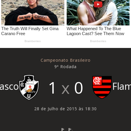
Campeonato Brasileiro
9ª Rodada
1
0
asco
Fla
28 de Julho de 2015 às 18:30