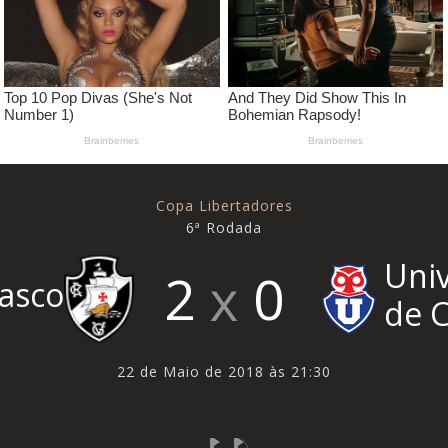
Copa Libertadores
6ª Rodada
Uni
2
0
asco
de C
22 de Maio de 2018 às 21:30