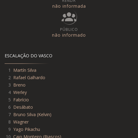
RENDA
não informada
PÚBLICO
não informado
ESCALAÇÃO DO VASCO
1
Martín Silva
2
Rafael Galhardo
3
Breno
4
Werley
5
Fabrício
6
Desábato
7
Bruno Silva
(
Kelvin
)
8
Wagner
9
Yago Pikachu
10
Caio Monteiro
(
Riascos
)