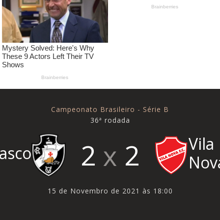
Campeonato Brasileiro - Série B
36ª rodada
Vila
2
2
asco
Nov
15 de Novembro de 2021 às 18:00