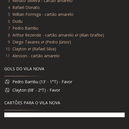
3
Renato Silveira - cartão amarelo
4
Rafael Donato
5
Willian Formiga - cartão amarelo
6
Dudu
7
Pedro Bambu
8
Arthur Rezende - cartão amarelo ⇄ (Alan Grafite)
9
Diego Tavares ⇄ (Pedro Júnior)
10
Clayton ⇄ (Rafael Silva)
11
Alesson - cartão amarelo
GOLS DO VILA NOVA
Pedro Bambu (13' - 1°T) - Favor
Clayton (08' - 2ºT) - Favor
CARTÕES PARA O VILA NOVA