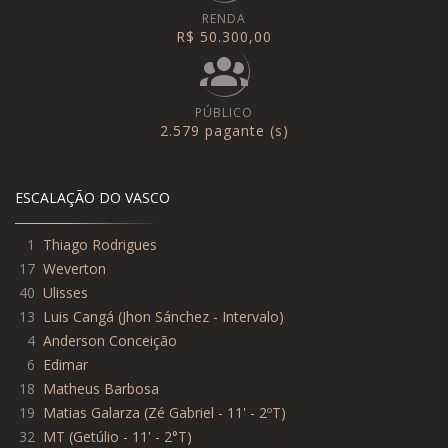
RENDA
R$ 50.300,00
PÚBLICO
2.579 pagante (s)
ESCALAÇÃO DO VASCO
1
Thiago Rodrigues
17
Weverton
40
Ulisses
13
Luis Cangá
(
Jhon Sánchez - Intervalo
)
4
Anderson Conceição
6
Edimar
18
Matheus Barbosa
19
Matias Galarza
(
Zé Gabriel - 11' - 2ºT
)
32
MT
(
Getúlio - 11' - 2°T
)