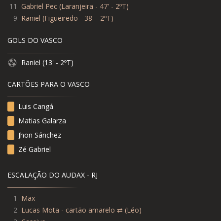
11
Gabriel Pec
(
Laranjeira - 47' - 2ºT
)
9
Raniel
(
Figueiredo - 38' - 2ºT
)
GOLS DO VASCO
Raniel (13' - 2ºT)
CARTÕES PARA O VASCO
Luis Cangá
Matias Galarza
Jhon Sánchez
Zé Gabriel
ESCALAÇÃO DO AUDAX - RJ
1
Max
2
Lucas Mota - cartão amarelo ⇄ (Léo)