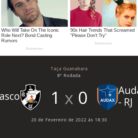
Taça Guanabara
8ª Rodada
Aud
1
0
asco
- RJ
20 de Fevereiro de 2022 às 18:30