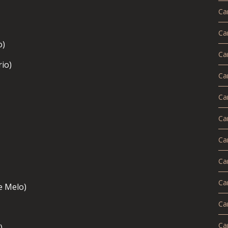
Ca
Ca
o)
Ca
rio)
Ca
Ca
Ca
Ca
Ca
Ca
e Melo)
Ca
Ca
)