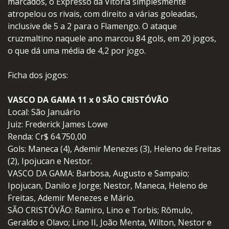
marcados, o Expresso da Vitória simplesmente
atropelou os rivais, com direito a várias goleadas,
inclusive de 5 a 2 para o Flamengo. O ataque
cruzmaltino naquele ano marcou 84 gols, em 20 jogos,
o que dá uma média de 4,2 por jogo.
Ficha dos jogos:
VASCO DA GAMA 11 x 0 SÃO CRISTÓVÃO
Local: São Januário
Juiz: Frederick James Lowe
Renda: Cr$ 64.750,00
Gols: Maneca (4), Ademir Menezes (3), Heleno de Freitas
(2), Ipojucan e Nestor.
VASCO DA GAMA: Barbosa, Augusto e Sampaio;
Ipojucan, Danilo e Jorge; Nestor, Maneca, Heleno de
Freitas, Ademir Menezes e Mário.
SÃO CRISTÓVÃO: Ramiro, Lino e Torbis; Rômulo,
Geraldo e Olavo; Lino II, João Menta, Wilton, Nestor e