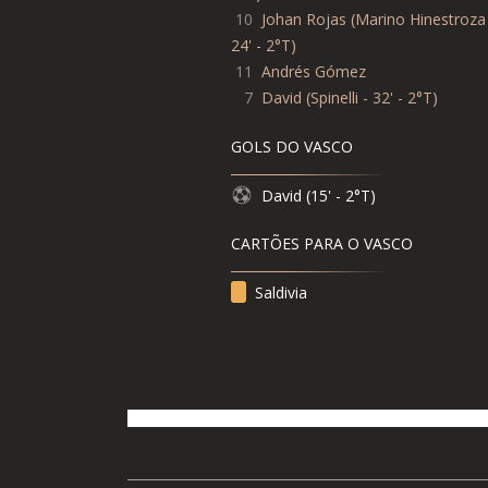
10
Johan Rojas
(
Marino Hinestroza
24' - 2°T
)
11
Andrés Gómez
7
David
(
Spinelli - 32' - 2°T
)
GOLS DO VASCO
David (15' - 2°T)
CARTÕES PARA O VASCO
Saldivia