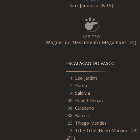
São Januário (BRA)
ÁRBITRO
Wagner do Nascimento Magalhães (RJ)
ESCALAÇÃO DO VASCO
1
Léo Jardim
2
Puma
4
Saldivia
30
Robert Renan
66
Cuiabano
88
Barros
23
Thiago Mendes
3
Tchê Tchê
(
Nuno Moreira - 24' -
2°T
)