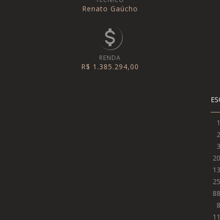
Renato Gaúcho
RENDA
R$ 1.385.294,00
ES
2
1
2
8
1