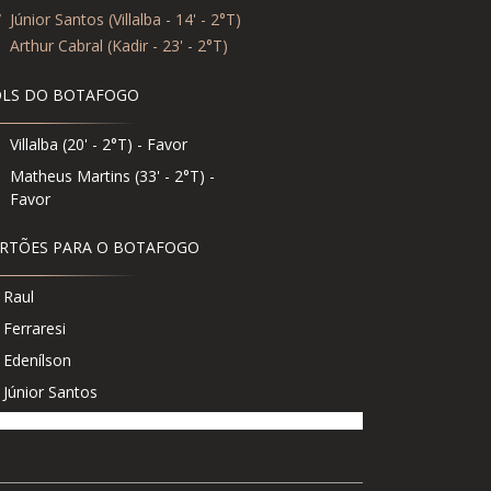
7
Júnior Santos (Villalba - 14' - 2°T)
9
Arthur Cabral (Kadir - 23' - 2°T)
LS DO BOTAFOGO
Villalba (20' - 2°T) - Favor
Matheus Martins (33' - 2°T) -
Favor
RTÕES PARA O BOTAFOGO
Raul
Ferraresi
Edenílson
Júnior Santos