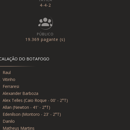
4-4-2
PÚBLICO
19.369 pagante (s)
CALAÇÃO DO BOTAFOGO
1
Raul
2
Vitinho
3
Ferraresi
0
Alexander Barboza
3
Alex Telles (Caio Roque - 00' - 2°T)
5
Allan (Newton - 41' - 2°T)
8
Edenílson (Montoro - 23' - 2°T)
8
Danilo
1
Matheus Martins