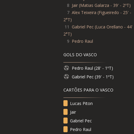
8
Jair
(
Matias Galarza - 39' - 2ºT
)
7
Alex Teixeira
(
Figueiredo - 25' -
2°T
)
11
Gabriel Pec
(
Luca Orellano - 44' 
2°T
)
9
Pedro Raul
GOLS DO VASCO
Pedro Raul (28' - 1ºT)
Gabriel Pec (39' - 1ºT)
CARTÕES PARA O VASCO
Lucas Piton
Jair
Gabriel Pec
Pedro Raul