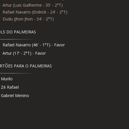
4
Artur (Luis Guilherme - 35' - 2°T)
9
Rafael Navarro (Endrick - 24' - 2°T)
7
Dudu (Jhon Jhon - 34' - 2°T)
LS DO PALMEIRAS
Rafael Navarro (46' - 1°T) - Favor
Artur (17' - 2°T) - Favor
RTÕES PARA O PALMEIRAS
Murilo
Zé Rafael
Gabriel Menino