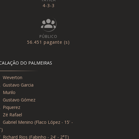
4-3-3
PÚBLICO
56.451 pagante (s)
CALAÇÃO DO PALMEIRAS
1
Weverton
2
Gustavo Garcia
6
Murilo
5
Gustavo Gómez
2
Piquerez
8
Zé Rafael
5
Gabriel Menino (Flaco López - 15' -
T)
7
Richard Rios (Fabinho - 24' - 2°T)