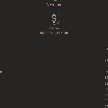
A definir
RENDA
R$ 3.321.396,00
ES
2
3
o -
2
1
2
2
2°
2