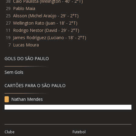
38
Caio Paulista (Welington - 40' - 2°T)
29
Pablo Maia
25
Alisson (Michel Araújo - 29' - 2°T)
27
Wellington Rato (Juan - 18' - 2°T)
11
Rodrigo Nestor (David - 29' - 2°T)
19
James Rodríguez (Luciano - 18' - 2°T)
7
Lucas Moura
GOLS DO SÃO PAULO
Sem Gols
CARTÕES PARA O SÃO PAULO
Nathan Mendes
Clube
Futebol