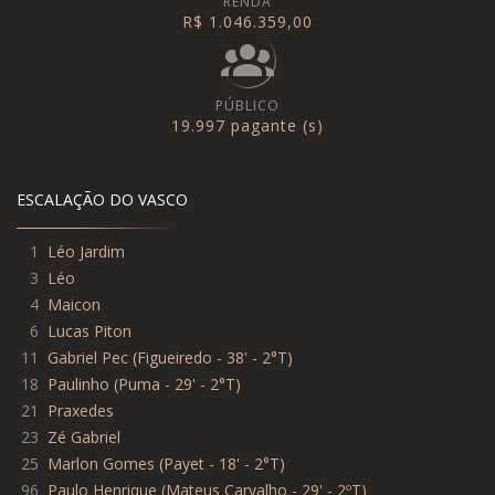
RENDA
R$ 1.046.359,00
PÚBLICO
19.997 pagante (s)
ESCALAÇÃO DO VASCO
1
Léo Jardim
3
Léo
4
Maicon
6
Lucas Piton
11
Gabriel Pec
(
Figueiredo - 38' - 2°T
)
18
Paulinho
(
Puma - 29' - 2°T
)
21
Praxedes
23
Zé Gabriel
25
Marlon Gomes
(
Payet - 18' - 2°T
)
96
Paulo Henrique
(
Mateus Carvalho - 29' - 2ºT
)