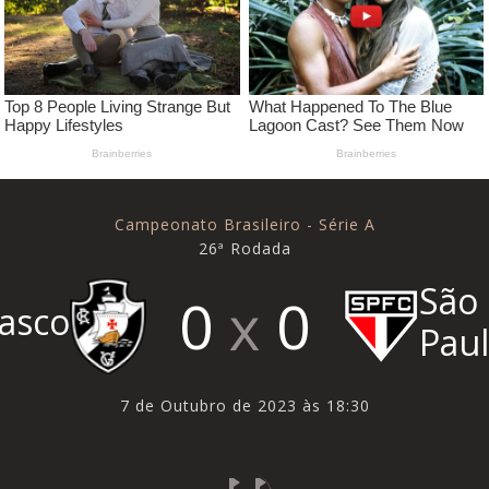
Campeonato Brasileiro - Série A
26ª Rodada
São
0
0
asco
Pau
7 de Outubro de 2023 às 18:30