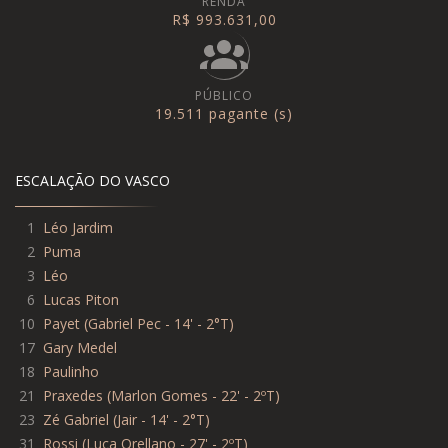
RENDA
R$ 993.631,00
PÚBLICO
19.511 pagante (s)
ESCALAÇÃO DO VASCO
1
Léo Jardim
2
Puma
3
Léo
6
Lucas Piton
10
Payet
(
Gabriel Pec - 14' - 2°T
)
17
Gary Medel
18
Paulinho
21
Praxedes
(
Marlon Gomes - 22' - 2ºT
)
23
Zé Gabriel
(
Jair - 14' - 2°T
)
31
Rossi
(
Luca Orellano - 27' - 2ºT
)