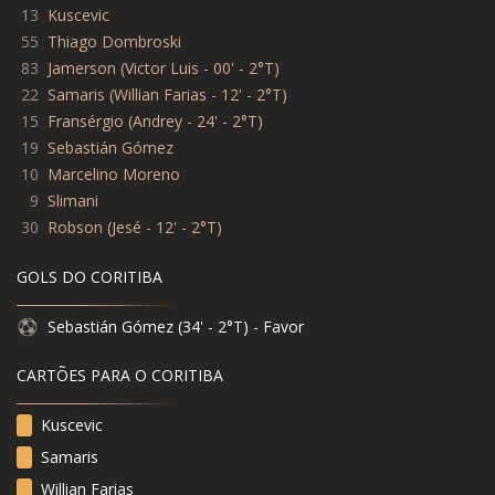
13
Kuscevic
55
Thiago Dombroski
83
Jamerson (Victor Luis - 00' - 2°T)
22
Samaris (Willian Farias - 12' - 2°T)
15
Fransérgio (Andrey - 24' - 2°T)
19
Sebastián Gómez
10
Marcelino Moreno
9
Slimani
30
Robson (Jesé - 12' - 2°T)
GOLS DO CORITIBA
Sebastián Gómez (34' - 2°T) - Favor
CARTÕES PARA O CORITIBA
Kuscevic
Samaris
Willian Farias