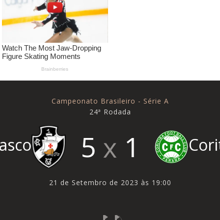
Campeonato Brasileiro - Série A
24ª Rodada
5
1
asco
Cori
21 de Setembro de 2023 às 19:00