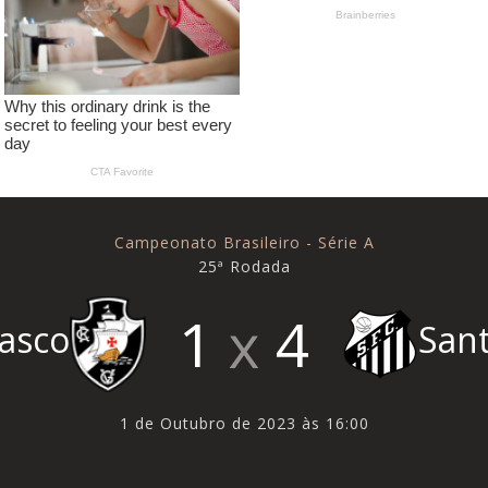
Campeonato Brasileiro - Série A
25ª Rodada
1
4
asco
San
1 de Outubro de 2023 às 16:00