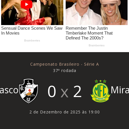
Campeonato Brasileiro - Série A
37ª rodada
0
2
asco
Mira
2 de Dezembro de 2025 às 19:00