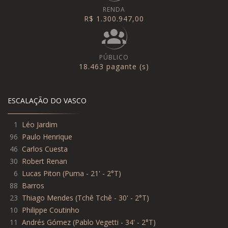
RENDA
R$ 1.300.947,00
PÚBLICO
18.463 pagante (s)
ESCALAÇÃO DO VASCO
1
Léo Jardim
96
Paulo Henrique
46
Carlos Cuesta
30
Robert Renan
6
Lucas Piton
(
Puma - 21' - 2°T
)
88
Barros
23
Thiago Mendes
(
Tchê Tchê - 30' - 2°T
)
10
Philippe Coutinho
11
Andrés Gómez
(
Pablo Vegetti - 34' - 2°T
)